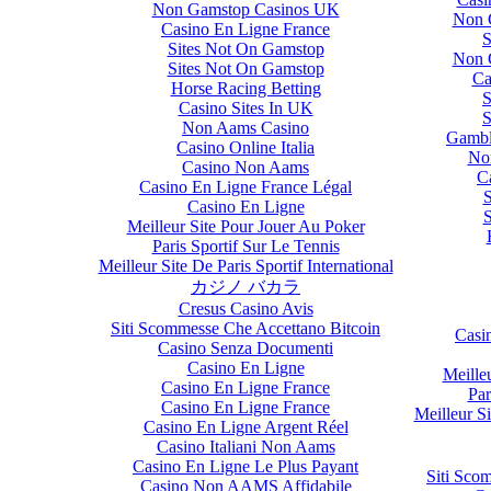
Non Gamstop Casinos UK
Casino En Ligne France
Sites Not On Gamstop
Sites Not On Gamstop
Horse Racing Betting
Casino Sites In UK
Non Aams Casino
Casino Online Italia
Casino Non Aams
Casino En Ligne France Légal
Casino En Ligne
Meilleur Site Pour Jouer Au Poker
Paris Sportif Sur Le Tennis
Meilleur Site De Paris Sportif International
カジノ バカラ
Cresus Casino Avis
Siti Scommesse Che Accettano Bitcoin
Casino Senza Documenti
Casino En Ligne
Casino En Ligne France
Casino En Ligne France
Casino En Ligne Argent Réel
Casino Italiani Non Aams
Casino En Ligne Le Plus Payant
Casino Non AAMS Affidabile